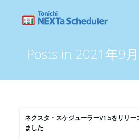
コ
ン
テ
ン
ツ
へ
ス
Posts in 2021年9
キ
ッ
プ
ネクスタ・スケジューラーV1.5をリリー
ました